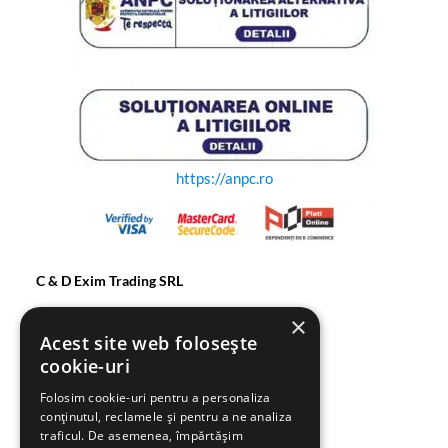
https://anpc.ro
C & D Exim Trading SRL
×
CUI: RO15827287
Acest site web folosește
cookie-uri
Reg. Com: J22/1912/2003
Folosim cookie-uri pentru a personaliza
conținutul, reclamele și pentru a ne analiza
Str. Diminetii , Nr. 1 A,
traficul. De asemenea, împărtășim