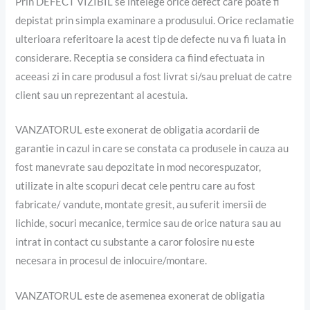
Prin DEFECT VIZIBIL se intelege orice defect care poate fi
depistat prin simpla examinare a produsului. Orice reclamatie
ulterioara referitoare la acest tip de defecte nu va fi luata in
considerare. Receptia se considera ca fiind efectuata in
aceeasi zi in care produsul a fost livrat si/sau preluat de catre
client sau un reprezentant al acestuia.
VANZATORUL este exonerat de obligatia acordarii de
garantie in cazul in care se constata ca produsele in cauza au
fost manevrate sau depozitate in mod necorespuzator,
utilizate in alte scopuri decat cele pentru care au fost
fabricate/ vandute, montate gresit, au suferit imersii de
lichide, socuri mecanice, termice sau de orice natura sau au
intrat in contact cu substante a caror folosire nu este
necesara in procesul de inlocuire/montare.
VANZATORUL este de asemenea exonerat de obligatia