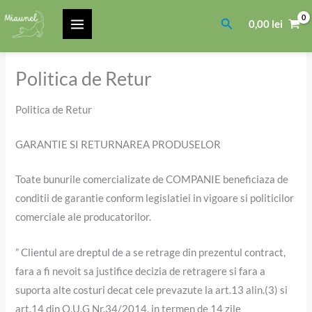
Skip
Search
0,00
lei
to
content
Politica de Retur
Politica de Retur
GARANTIE SI RETURNAREA PRODUSELOR
Toate bunurile comercializate de COMPANIE beneficiaza de
conditii de garantie conform legislatiei in vigoare si politicilor
comerciale ale producatorilor.
” Clientul are dreptul de a se retrage din prezentul contract,
fara a fi nevoit sa justifice decizia de retragere si fara a
suporta alte costuri decat cele prevazute la art.13 alin.(3) si
art.14 din O.U.G Nr.34/2014, in termen de 14 zile