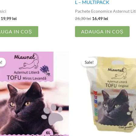
L – MULTIPACK
sici
Pachete Economice Asternut Liti
19,99
lei
26,30
lei
16,49
lei
UGA IN COȘ
ADAUGA IN COȘ
Prețul
Prețul
Prețul
Prețul
inițial
curent
inițial
curent
e!
Sale!
a
este:
a
este:
fost:
22,49 lei.
fost:
26,94 lei.
36,79 lei.
34,99 lei.