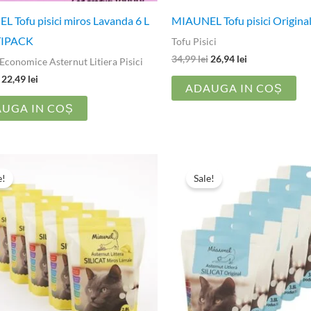
 Tofu pisici miros Lavanda 6 L
MIAUNEL Tofu pisici Original
TIPACK
Tofu Pisici
34,99
lei
26,94
lei
Economice Asternut Litiera Pisici
22,49
lei
ADAUGA IN COȘ
UGA IN COȘ
Prețul
Prețul
Prețul
Prețul
inițial
curent
inițial
curent
e!
Sale!
a
este:
a
este:
fost:
98,94 lei.
fost:
95,94 lei.
157,80 lei.
147,54 lei.