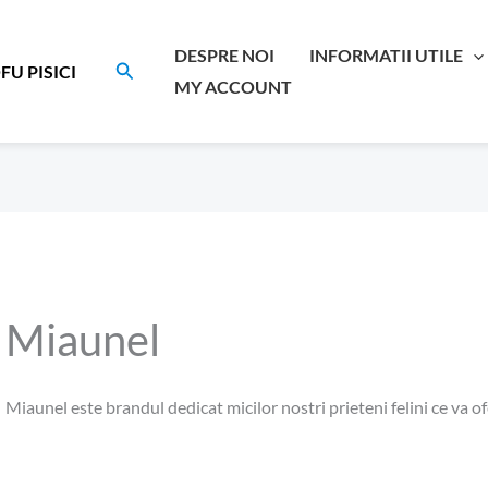
DESPRE NOI
INFORMATII UTILE
Search
FU PISICI
MY ACCOUNT
Miaunel
Miaunel este brandul dedicat micilor nostri prieteni felini ce va o