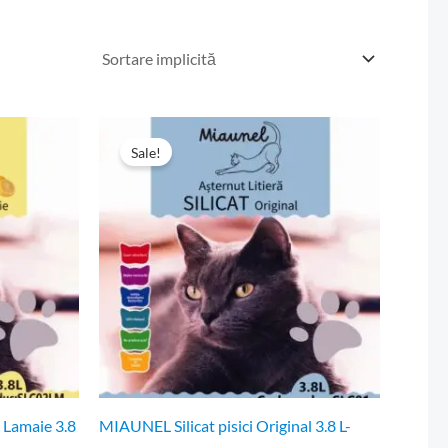
Prețul
Prețul
inițial
curent
Sale!
a
este:
fost:
15,99 lei.
24,59 lei.
 Lamaie 3.8
MIAUNEL Silicat pisici Original 3.8 L-