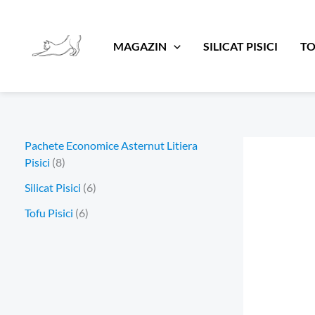
8
6
6
Skip
p
p
p
to
r
r
r
MAGAZIN
SILICAT PISICI
TO
content
o
o
o
d
d
d
u
u
u
s
s
s
e
e
e
Pachete Economice Asternut Litiera
Pisici
8
Silicat Pisici
6
Tofu Pisici
6