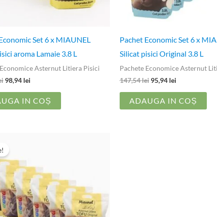
 Economic Set 6 x MIAUNEL
Pachet Economic Set 6 x M
pisici aroma Lamaie 3.8 L
Silicat pisici Original 3.8 L
Economice Asternut Litiera Pisici
Pachete Economice Asternut Liti
ei
98,94
lei
147,54
lei
95,94
lei
UGA IN COȘ
ADAUGA IN COȘ
Prețul
Prețul
inițial
curent
e!
a
este:
fost:
131,94 lei.
209,94 lei.