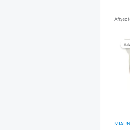
Afișez t
Sal
MIAUNEL