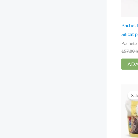
Pachet
Silicat 
Pachete 
157,80
l
ADA
Sal