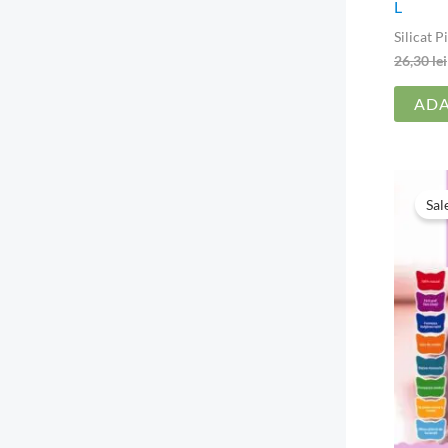
L
Silicat Pi
26,30
lei
ADA
Sal