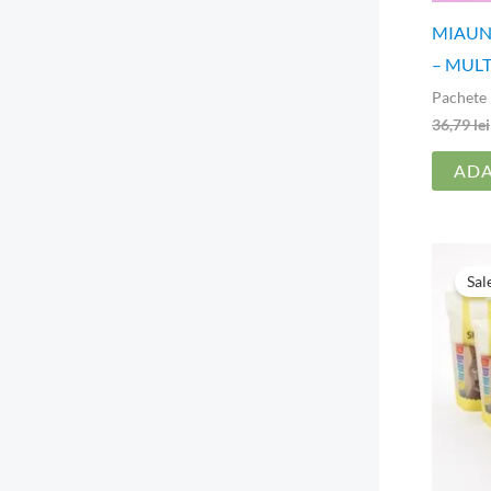
MIAUNEL
– MUL
Pachete 
36,79
lei
ADA
Sal