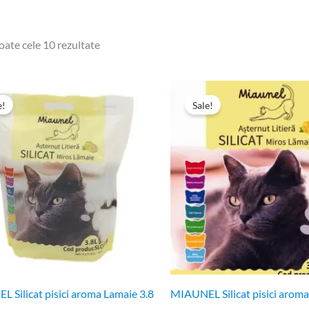
oate cele 10 rezultate
Prețul
Prețul
Prețul
Prețul
inițial
curent
inițial
curent
e!
Sale!
a
este:
a
este:
fost:
19,99 lei.
fost:
16,49 lei.
26,30 lei.
26,30 lei.
 Silicat pisici aroma Lamaie 3.8
MIAUNEL Silicat pisici aroma