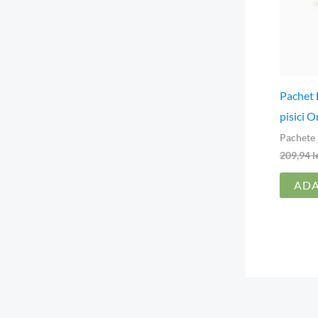
Pachet 
pisici O
Pachete 
209,94
l
ADA