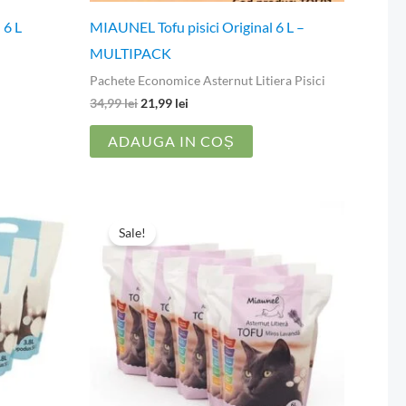
 6 L
MIAUNEL Tofu pisici Original 6 L –
MULTIPACK
Pachete Economice Asternut Litiera Pisici
34,99
lei
21,99
lei
ADAUGA IN COȘ
Prețul
Prețul
inițial
curent
Sale!
a
este:
fost:
134,94 lei.
220,74 lei.