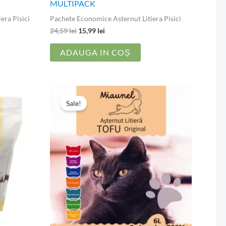
MULTIPACK
era Pisici
Pachete Economice Asternut Litiera Pisici
24,59
lei
15,99
lei
ADAUGA IN COȘ
Prețul
Prețul
inițial
curent
Sale!
a
este:
fost:
21,99 lei.
34,99 lei.