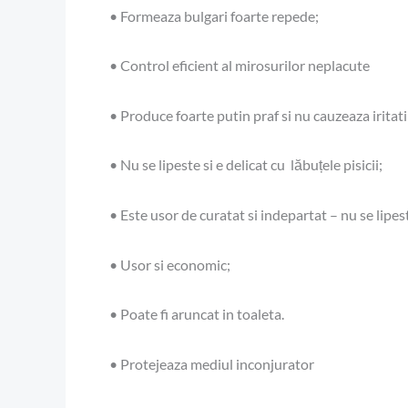
• Formeaza bulgari foarte repede;
• Control eficient al mirosurilor neplacute
• Produce foarte putin praf si nu cauzeaza iritati
• Nu se lipeste si e delicat cu lăbuțele pisicii;
• Este usor de curatat si indepartat – nu se lipest
• Usor si economic;
• Poate fi aruncat in toaleta.
• Protejeaza mediul inconjurator