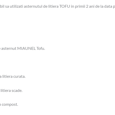
l sa utilizati asternutul de litiera TOFU in primii 2 ani de la data 
m de asternut MIAUNEL Tofu.
 litiera curata.
litiera scade.
in compost.