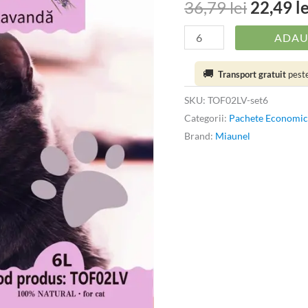
36,79
lei
22,49
l
L
-
ADAU
MULTIPACK
🚚
Transport gratuit
peste
SKU:
TOF02LV-set6
Categorii:
Pachete Economice 
Brand:
Miaunel