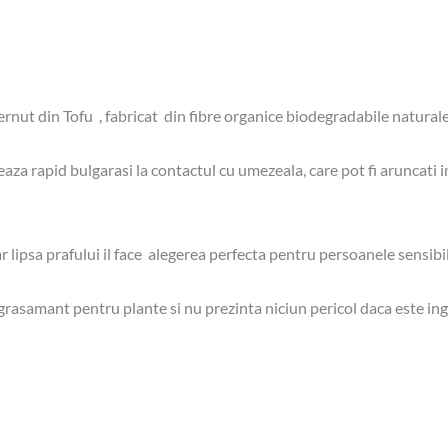
t din Tofu , fabricat din fibre organice biodegradabile naturale
rapid bulgarasi la contactul cu umezeala, care pot fi aruncati in 
ar lipsa prafului il face alegerea perfecta pentru persoanele sensibi
rasamant pentru plante si nu prezinta niciun pericol daca este ingh