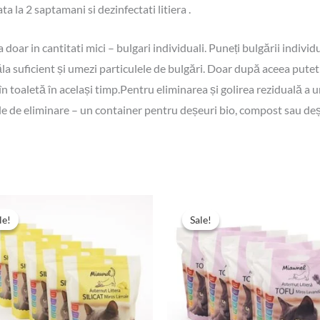
ta la 2 saptamani si dezinfectati litiera .
doar in cantitati mici – bulgari individuali. Puneți bulgării individua
păla suficient și umezi particulele de bulgări. Doar după aceea pute
 în toaletă în același timp.Pentru eliminarea și golirea reziduală a 
cale de eliminare – un container pentru deșeuri bio, compost sau de
Prețul
Prețul
Prețul
Prețul
inițial
curent
inițial
curent
le!
le!
Sale!
Sale!
a
este:
a
este:
fost:
98,94 lei.
fost:
134,94 lei.
157,80 lei.
220,74 lei.