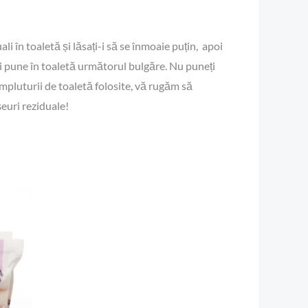
li în toaletă și lăsați-i să se înmoaie puțin, apoi
ti pune în toaletă următorul bulgăre. Nu puneți
umpluturii de toaletă folosite, vă rugăm să
șeuri reziduale!