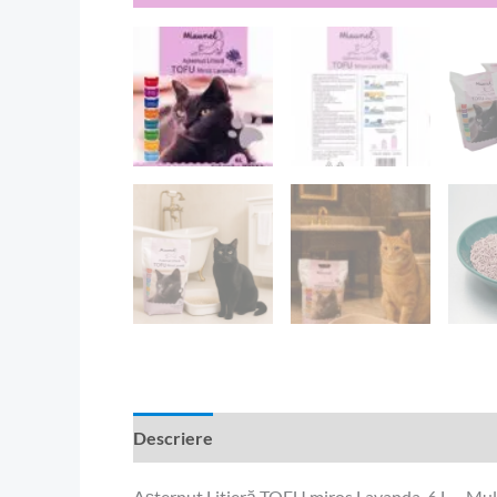
Descriere
Recenzii (0)
Așternut Litieră TOFU miros Lavanda 6 L – Mul