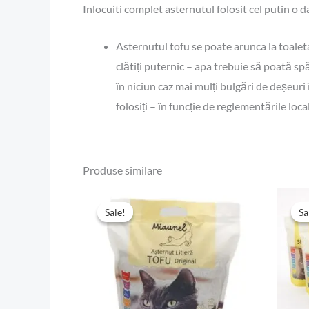
Inlocuiti complet asternutul folosit cel putin o da
Asternutul tofu se poate arunca la toaleta 
clătiți puternic – apa trebuie să poată s
în niciun caz mai mulți bulgări de deșeuri
folosiți – în funcție de reglementările lo
Produse similare
Prețul
Prețul
inițial
curent
Sale!
Sale!
Sa
Sa
a
este:
fost:
26,94 lei.
34,99 lei.