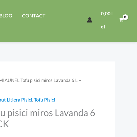
0,00
l
BLOG
CONTACT
ei
MIAUNEL Tofu pisici miros Lavanda 6 L –
Prețul
curent
t Litiera Pisici
,
Tofu Pisici
este:
 pisici miros Lavanda 6
CK
22,49 lei.
i.