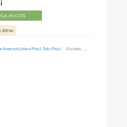
ei
GA IN COȘ
 300 lei
Asternut Litiera Pisici
,
Tofu Pisici
Etichete:
,
,
,