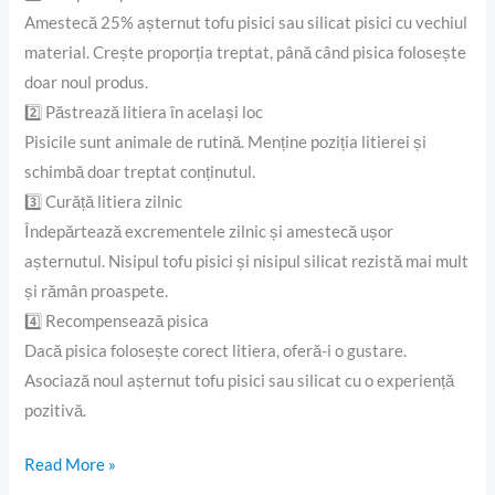
Amestecă 25% așternut tofu pisici sau silicat pisici cu vechiul
material. Crește proporția treptat, până când pisica folosește
doar noul produs.
2️⃣ Păstrează litiera în același loc
Pisicile sunt animale de rutină. Menține poziția litierei și
schimbă doar treptat conținutul.
3️⃣ Curăță litiera zilnic
Îndepărtează excrementele zilnic și amestecă ușor
așternutul. Nisipul tofu pisici și nisipul silicat rezistă mai mult
și rămân proaspete.
4️⃣ Recompensează pisica
Dacă pisica folosește corect litiera, oferă-i o gustare.
Asociază noul așternut tofu pisici sau silicat cu o experiență
pozitivă.
Read More »