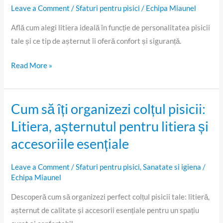
Leave a Comment
/
Sfaturi pentru pisici
/
Echipa Miaunel
Află cum alegi litiera ideală în funcție de personalitatea pisicii
tale și ce tip de așternut îi oferă confort și siguranță.
Read More »
Cum să îți organizezi colțul pisicii:
Cum
să
Litiera, așternutul pentru litiera și
îți
accesoriile esențiale
organizezi
colțul
Leave a Comment
/
Sfaturi pentru pisici
,
Sanatate si igiena
/
pisicii:
Echipa Miaunel
Litiera,
Descoperă cum să organizezi perfect colțul pisicii tale: litieră,
așternutul
așternut de calitate și accesorii esențiale pentru un spațiu
pentru