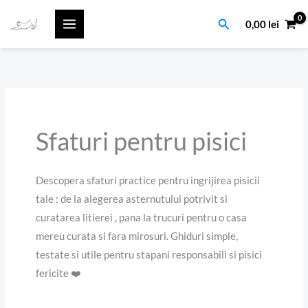
Skip
Search
0,00
lei
to
content
Sfaturi pentru pisici
Descopera sfaturi practice pentru ingrijirea pisicii
tale : de la alegerea asternutului potrivit si
curatarea litierei , pana la trucuri pentru o casa
mereu curata si fara mirosuri. Ghiduri simple,
testate si utile pentru stapani responsabili si pisici
fericite ❤️