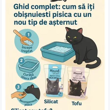
să
îți
obișnuiești
pisica
cu
un
nou
tip
de
așternut
🐱