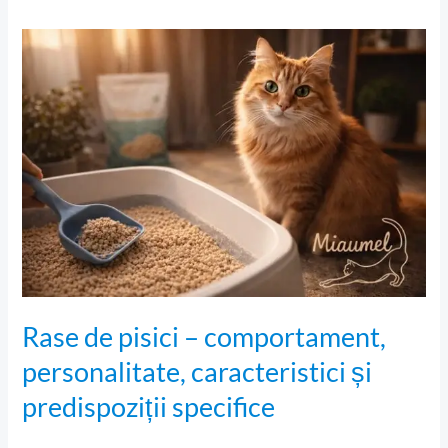
Rase
de
pisici
–
comportament,
personalitate,
caracteristici
și
predispoziții
specifice
Rase de pisici – comportament,
personalitate, caracteristici și
predispoziții specifice