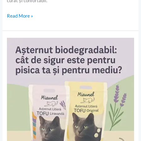
curat și confortabil.
litiera
și
Read More »
accesoriile
esențiale
Așternut
biodegradabil:
cât
de
sigur
este
pentru
pisica
ta
și
pentru
mediu?