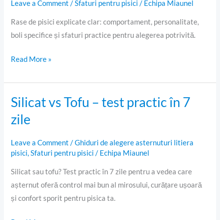
Leave a Comment
/
Sfaturi pentru pisici
/
Echipa Miaunel
Rase de pisici explicate clar: comportament, personalitate,
boli specifice și sfaturi practice pentru alegerea potrivită.
Read More »
Silicat vs Tofu – test practic în 7
Silicat
vs
zile
Tofu
–
Leave a Comment
/
Ghiduri de alegere asternuturi litiera
test
pisici
,
Sfaturi pentru pisici
/
Echipa Miaunel
practic
Silicat sau tofu? Test practic în 7 zile pentru a vedea care
în
așternut oferă control mai bun al mirosului, curățare ușoară
7
și confort sporit pentru pisica ta.
zile