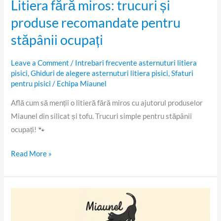
Litiera fără miros: trucuri și
produse recomandate pentru
stăpânii ocupați
Leave a Comment
/
Intrebari frecvente asternuturi litiera
pisici
,
Ghiduri de alegere asternuturi litiera pisici
,
Sfaturi
pentru pisici
/
Echipa Miaunel
Află cum să menții o litieră fără miros cu ajutorul produselor
Miaunel din silicat și tofu. Trucuri simple pentru stăpânii
ocupați! 🐾
Read More »
Ghid
complet:
cum