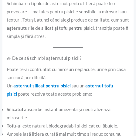
Schimbarea tipului de așternut pentru litieră poate fi o
provocare — mai ales pentru pisicile sensibile la mirosuri sau
texturi. Totuși, atunci când alegi produse de calitate, cum sunt
așternuturile de silicat și tofu pentru pisici
, tranziția poate fi
simplă și fără stres.
🧺 De ce să schimbi așternutul pisicii?
Poate te-ai confruntat cu mirosuri neplăcute, urme prin casă
sau curățare dificilă.
Un
așternut silicat pentru pisici
sau un
așternut tofu
pisici
poate rezolva toate aceste probleme:
Silicatul
absoarbe instant umezeala și neutralizează
mirosurile.
Tofu-ul
este natural, biodegradabil și delicat cu lăbuțele.
Ambele lasă litiera curată mai mult timp și reduc consumul