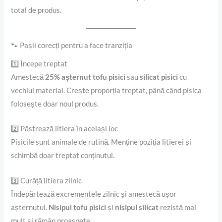
total de produs.
🐾 Pașii corecți pentru a face tranziția
1️⃣ Începe treptat
Amestecă
25% așternut tofu pisici
sau
silicat pisici
cu
vechiul material. Crește proporția treptat, până când pisica
folosește doar noul produs.
2️⃣ Păstrează litiera în același loc
Pisicile sunt animale de rutină. Menține poziția litierei și
schimbă doar treptat conținutul.
3️⃣ Curăță litiera zilnic
Îndepărtează excrementele zilnic și amestecă ușor
așternutul.
Nisipul tofu pisici
și
nisipul silicat
rezistă mai
mult și rămân proaspete.