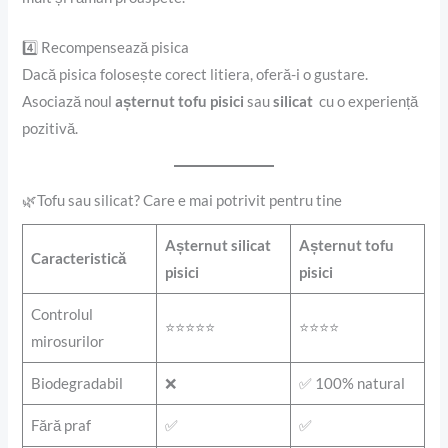
4️⃣ Recompensează pisica
Dacă pisica folosește corect litiera, oferă-i o gustare.
Asociază noul
așternut tofu pisici
sau
silicat
cu o experiență
pozitivă.
🌿Tofu sau silicat? Care e mai potrivit pentru tine
Așternut silicat
Așternut tofu
Caracteristică
pisici
pisici
Controlul
⭐⭐⭐⭐⭐
⭐⭐⭐⭐
mirosurilor
Biodegradabil
❌
✅ 100% natural
Fără praf
✅
✅