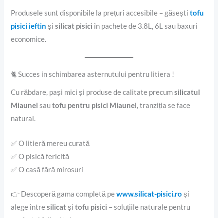
Produsele sunt disponibile la prețuri accesibile – găsești
tofu
pisici ieftin
și
silicat pisici
în pachete de 3.8L, 6L sau baxuri
economice.
🐈 Succes in schimbarea asternutului pentru litiera !
Cu răbdare, pași mici și produse de calitate precum
silicatul
Miaunel
sau
tofu pentru pisici Miaunel
, tranziția se face
natural.
✅ O litieră mereu curată
✅ O pisică fericită
✅ O casă fără mirosuri
👉 Descoperă gama completă pe
www.silicat-pisici.ro
și
alege între
silicat
și
tofu pisici
– soluțiile naturale pentru