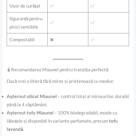
Ușor de curățat
✅
✅
Siguranță pentru
✅
✅
pisici sensibile
Compostabil
❌
✅
🧴Recomandarea Miaunel pentru tranziția perfectă
Dacă vrei o litieră fără miros și prietenoasă cu mediul:
Așternut silicat Miaunel
– control total al mirosurilor, durabil
până la 4 săptămâni.
Așternut tofu Miaunel
– 100% biodegradabil, moale cu
lăbuțele și disponibil în variante parfumate, precum
tofu
lavandă
.